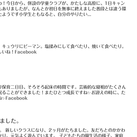
わ！今日から、併設の学童クラブが、かたしな高原に、1日キャン
もありましたが、なんとか初日を無事に終えました普段とは違う環
ようです小学生ともなると、自分のやりたい...
、キュウリにピーマン。塩揉みにして食べたり、焼いて食べたり。
ね！Facebook
まり保育二日目、そろそろ起床の時間です。芸術的な寝相がたくさん
眠ることができました！またひとつ成長ですね✨お迎えの時に、た
Facebook
りました。
た。 新しいクラスになり、２ヶ月がたちました。友だちとのかかわ
かり、元気よく遊んでいます。 子どもたちの園生活の様子、家庭