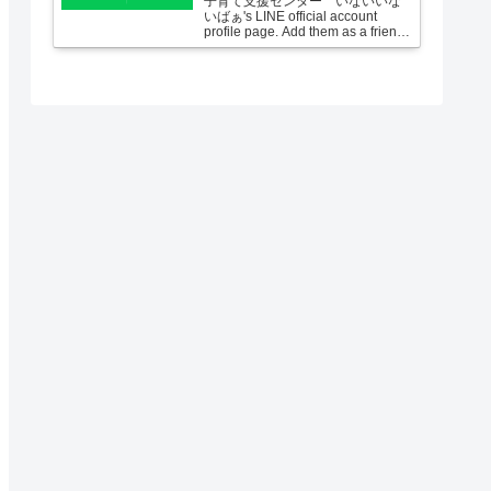
子育て支援センター いないいな
いばぁ's LINE official account
profile page. Add them as a friend
for the latest news.