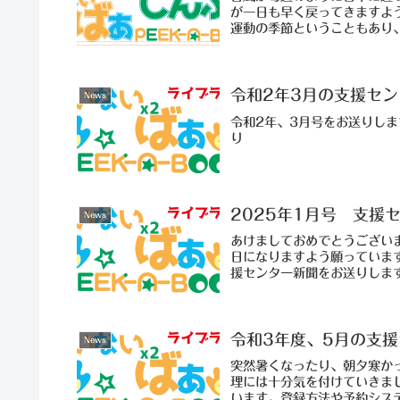
が一日も早く戻ってきますよ
運動の季節ということもあり、
令和2年3月の支援セ
News
令和2年、3月号をお送りし
り
2025年1月号 支援
News
あけましておめでとうござい
日になりますよう願っていま
援センター新聞をお送りしま
令和3年度、5月の支
News
突然暑くなったり、朝夕寒か
理には十分気を付けていきま
います。登録方法や予約システ