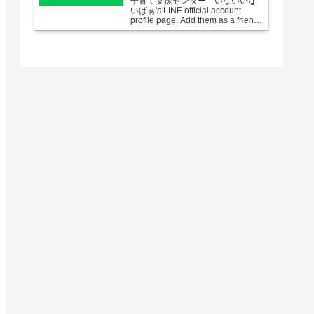
子育て支援センター いないいな
いばぁ's LINE official account
profile page. Add them as a friend
for the latest news.