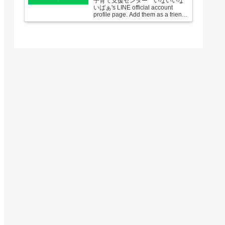
子育て支援センター いないいな
いばぁ's LINE official account
profile page. Add them as a friend
for the latest news.