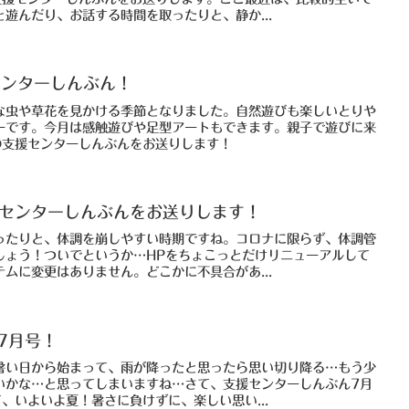
遊んだり、お話する時間を取ったりと、静か...
センターしんぶん！
な虫や草花を見かける季節となりました。自然遊びも楽しいとりや
ーです。今月は感触遊びや足型アートもできます。親子で遊びに来
の支援センターしんぶんをお送りします！
援センターしんぶんをお送りします！
ったりと、体調を崩しやすい時期ですね。コロナに限らず、体調管
しょう！ついでというか…HPをちょこっとだけリニューアルして
ムに変更はありません。どこかに不具合があ...
7月号！
暑い日から始まって、雨が降ったと思ったら思い切り降る…もう少
いかな…と思ってしまいますね…さて、支援センターしんぶん7月
、いよいよ夏！暑さに負けずに、楽しい思い...