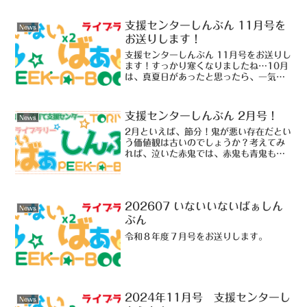
んぶんをお送りします！過去の支援セン
ターしんぶんは、こちら...
支援センターしんぶん 11月号を
News
お送りします！
支援センターしんぶん 11月号をお送りし
ます！すっかり寒くなりましたね…10月
は、真夏日があったと思ったら、一気に
最低気温が一桁になったりと、忙しい天
気ですね…体調不良も増えているようで
すので、コロナ対策だけでなく体調管理
支援センターしんぶん 2月号！
News
にも十分気を付けた...
2月といえば、節分！鬼が悪い存在だとい
う価値観は古いのでしょうか？考えてみ
れば、泣いた赤鬼では、赤鬼も青鬼も優
しい存在…イメージだけで判断するの
は、良くないのかもしれませんね…（何
の話！？令和5年、2月号の支援センター
しんぶんをお送りします...
202607 いないいないばぁしん
News
ぶん
令和８年度７月号をお送りします。
2024年11月号 支援センターし
News