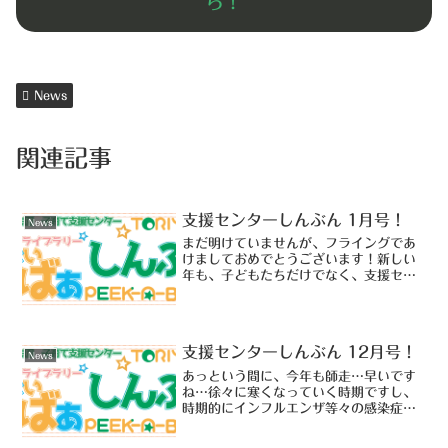
ら！
News
関連記事
支援センターしんぶん 1月号！
News
まだ明けていませんが、フライングであ
けましておめでとうございます！新しい
年も、子どもたちだけでなく、支援セン
ターにお越しになった皆様が、笑顔で楽
しめる空間になるように努力していきま
す！ぜひ遊びに来てくださいね！2023
年1月発行の支援センタ...
支援センターしんぶん 12月号！
News
あっという間に、今年も師走…早いです
ね…徐々に寒くなっていく時期ですし、
時期的にインフルエンザ等々の感染症も
流行しだす時期です。体調管理には、十
分ご注意を！12月発行の支援センターし